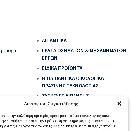
ΛΙΠΑΝΤΙΚΆ
ΓΡΆΣΑ ΟΧΗΜΆΤΩΝ & ΜΗΧΑΝΗΜΆΤΩΝ
ηκούρα
ΈΡΓΩΝ
ΕΙΔΙΚΆ ΠΡΟΪΌΝΤΑ
ΒΙΟΛΙΠΑΝΤΙΚΆ ΟΙΚΟΛΟΓΙΚΆ
ΠΡΆΣΙΝΗΣ ΤΕΧΝΟΛΟΓΊΑΣ
ΣΥΣΚΕΥΈΣ ΛΊΠΑΝΣΗΣ
Διαχείριση Συγκατάθεσης
έχουμε την καλύτερη εμπειρία, χρησιμοποιούμε τεχνολογίες όπως
α την αποθήκευση ή/και την πρόσβαση σε πληροφορίες συσκευών. Η
η για τις εν λόγω τεχνολογίες θα μας επιτρέψει να επεξεργαστούμε