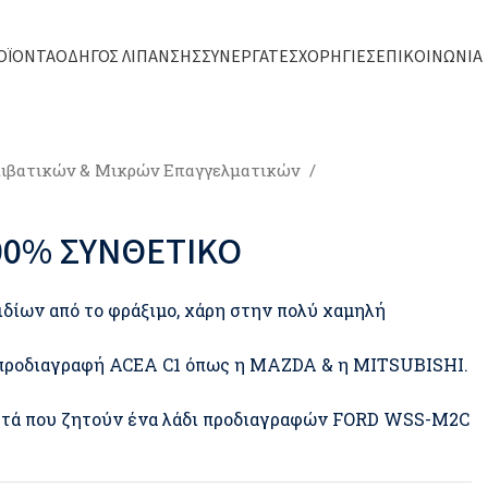
ΟΪΌΝΤΑ
ΟΔΗΓΌΣ ΛΊΠΑΝΣΗΣ
ΣΥΝΕΡΓΆΤΕΣ
ΧΟΡΗΓΊΕΣ
ΕΠΙΚΟΙΝΩΝΊΑ
ιβατικών & Μικρών Επαγγελματικών
00% ΣΥΝΘΕΤΙΚΟ
ιδίων από το φράξιμο, χάρη στην πολύ χαμηλή
ν προδιαγραφή ACEA C1 όπως η MAZDA & η MITSUBISHI.
ετά που ζητούν ένα λάδι προδιαγραφών FORD WSS-M2C