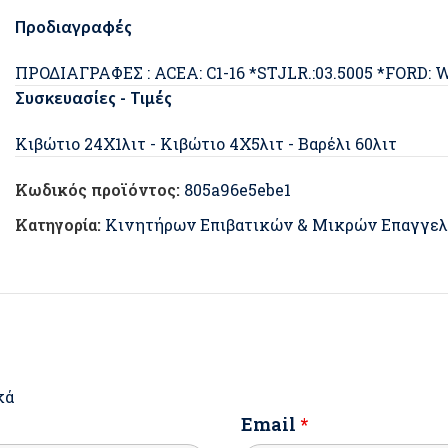
Προδιαγραφές
ΠΡΟΔΙΑΓΡΑΦΕΣ : ACEA: C1-16 *STJLR.:03.5005 *FORD:
Συσκευασίες - Τιμές
Κιβώτιο 24Χ1λιτ - Κιβώτιο 4Χ5λιτ - Βαρέλι 60λιτ
Κωδικός προϊόντος:
805a96e5ebe1
Κατηγορία:
Κινητήρων Επιβατικών & Μικρών Επαγγε
κά
Email
*