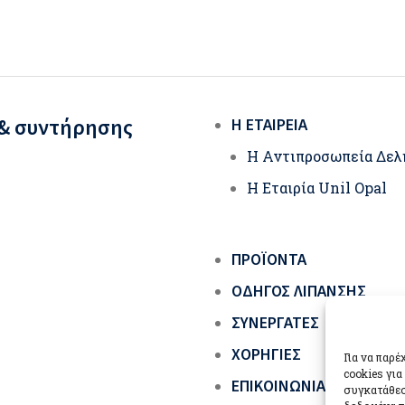
 & συντήρησης
Η ΕΤΑΙΡΕΊΑ
Η Αντιπροσωπεία Δελ
Η Εταιρία Unil Opal
ΠΡΟΪΌΝΤΑ
ΟΔΗΓΌΣ ΛΊΠΑΝΣΗΣ
ΣΥΝΕΡΓΆΤΕΣ
ΧΟΡΗΓΊΕΣ
Για να παρ
cookies γι
ΕΠΙΚΟΙΝΩΝΊΑ
συγκατάθεσ