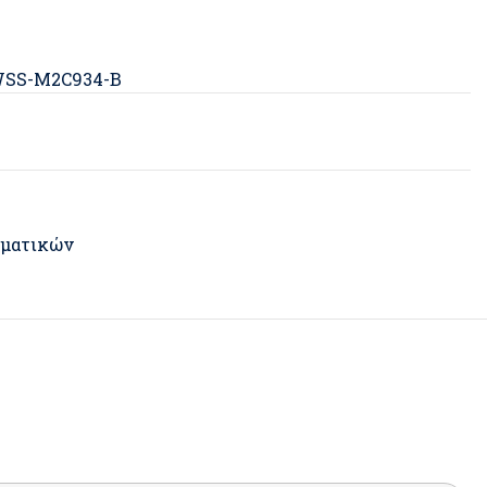
 WSS-M2C934-B
λματικών