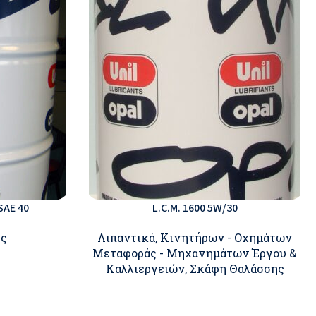
SAE 40
L.C.M. 1600 5W/30
ης
Λιπαντικά
,
Κινητήρων - Οχημάτων
Μεταφοράς - Μηχανημάτων Έργου &
Καλλιεργειών
,
Σκάφη Θαλάσσης