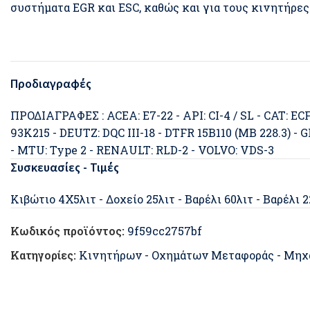
συστήματα EGR και ESC, καθώς και για τους κινητήρες
Προδιαγραφές
ΠΡΟΔΙΑΓΡΑΦΕΣ : ACEA: E7-22 - API: CI-4 / SL - CAT: EC
93K215 - DEUTZ: DQC III-18 - DTFR 15B110 (MB 228.3) 
- MTU: Type 2 - RENAULT: RLD-2 - VOLVO: VDS-3
Συσκευασίες - Τιμές
Κιβώτιο 4Χ5λιτ - Δοχείο 25λιτ - Βαρέλι 60λιτ - Βαρέλι 
Κωδικός προϊόντος:
9f59cc2757bf
Κατηγορίες:
Κινητήρων - Οχημάτων Μεταφοράς - Μηχ