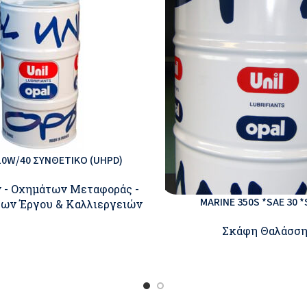
10W/40 ΣΥΝΘΕΤΙΚΟ (UHPD)
 - Οχημάτων Μεταφοράς -
MARINE 350S *SAE 30 *
ων Έργου & Καλλιεργειών
Σκάφη Θαλάσσ