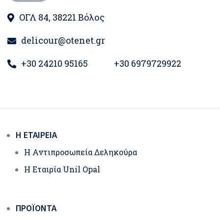
ΟΓΛ 84, 38221 Βόλος
delicour@otenet.gr
+30 24210 95165
+30 6979729922
Η ΕΤΑΙΡΕΊΑ
Η Αντιπροσωπεία Δεληκούρα
Η Εταιρία Unil Opal
ΠΡΟΪΌΝΤΑ