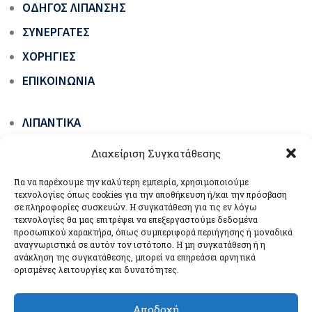
ΟΔΗΓΌΣ ΛΊΠΑΝΣΗΣ
ΣΥΝΕΡΓΆΤΕΣ
ΧΟΡΗΓΊΕΣ
ΕΠΙΚΟΙΝΩΝΊΑ
ΛΙΠΑΝΤΙΚΆ
ΓΡΆΣΑ ΟΧΗΜΆΤΩΝ & ΜΗΧΑΝΗΜΆΤΩΝ ΈΡΓΩΝ
Διαχείριση Συγκατάθεσης
ΕΙΔΙΚΆ ΠΡΟΪΌΝΤΑ
Για να παρέχουμε την καλύτερη εμπειρία, χρησιμοποιούμε
ΒΙΟΛΙΠΑΝΤΙΚΆ ΟΙΚΟΛΟΓΙΚΆ ΠΡΆΣΙΝΗΣ
τεχνολογίες όπως cookies για την αποθήκευση ή/και την πρόσβαση
σε πληροφορίες συσκευών. Η συγκατάθεση για τις εν λόγω
ΤΕΧΝΟΛΟΓΊΑΣ
τεχνολογίες θα μας επιτρέψει να επεξεργαστούμε δεδομένα
προσωπικού χαρακτήρα, όπως συμπεριφορά περιήγησης ή μοναδικά
ΣΥΣΚΕΥΈΣ ΛΊΠΑΝΣΗΣ
αναγνωριστικά σε αυτόν τον ιστότοπο. Η μη συγκατάθεση ή η
ανάκληση της συγκατάθεσης, μπορεί να επηρεάσει αρνητικά
ορισμένες λειτουργίες και δυνατότητες.
Αποδοχή