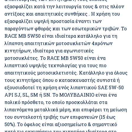
εξασφαλίζει κατά την λειτουργία τους & στις πλέον
αντίξοες και απαιτητικές συνθήκες . Η χρήση του
εξασφαλίζει υψηλή προστασία έναντι των
παραγόντων φθοράς και των εσωτερικών τριβών. Το
RACE MB 5W50 είναι ιδιαίτερα κατάλληλο για τη
λίπανση απαιτητικών μοτοσυκλετών 4χρόνων
κινητήρων, ιδιαίτερα για αγωνιστικές
μοτοσυκλέτες. Το RACE MB 5W50 είναι ένα
λιπαντικό υψηλής τεχνολογίας για τους πιο
απαιτητικούς μοτοσικλετιστές. Κατάλληλο για όλους
τους κινητήρες όπου ο κατασκευαστής συνιστά ή
εξουσιοδοτεί τη χρήση ενός λιπαντικού SAE 5W-50
API SJ, SL, SM ή SN. Το ΜΟΛΥΒΔΑΙΝΙΟ είναι ένα
πολικό πρόσθετο, το οποίο προσκολλάται στα
λιπαινόμενα μεταλλικά μέρη, και επιφέρει τη μείωση
του συντελεστή τριβής των επιφανειών (15 έως
50%). Το όφελος είναι αξιοσημείωτο & σημαντικό
κατά τις εκκινήσεις του κινητήρα ιδιαίτερα στο