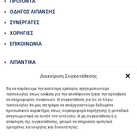
ΠΡΟΪΌΝΤΑ
ΟΔΗΓΌΣ ΛΊΠΑΝΣΗΣ
ΣΥΝΕΡΓΆΤΕΣ
ΧΟΡΗΓΊΕΣ
ΕΠΙΚΟΙΝΩΝΊΑ
ΛΙΠΑΝΤΙΚΆ
ΓΡΆΣΑ ΟΧΗΜΆΤΩΝ & ΜΗΧΑΝΗΜΆΤΩΝ ΈΡΓΩΝ
Διαχείριση Συγκατάθεσης
ΕΙΔΙΚΆ ΠΡΟΪΌΝΤΑ
Για να παρέχουμε την καλύτερη εμπειρία, χρησιμοποιούμε
ΒΙΟΛΙΠΑΝΤΙΚΆ ΟΙΚΟΛΟΓΙΚΆ ΠΡΆΣΙΝΗΣ
τεχνολογίες όπως cookies για την αποθήκευση ή/και την πρόσβαση
σε πληροφορίες συσκευών. Η συγκατάθεση για τις εν λόγω
ΤΕΧΝΟΛΟΓΊΑΣ
τεχνολογίες θα μας επιτρέψει να επεξεργαστούμε δεδομένα
προσωπικού χαρακτήρα, όπως συμπεριφορά περιήγησης ή μοναδικά
ΣΥΣΚΕΥΈΣ ΛΊΠΑΝΣΗΣ
αναγνωριστικά σε αυτόν τον ιστότοπο. Η μη συγκατάθεση ή η
ανάκληση της συγκατάθεσης, μπορεί να επηρεάσει αρνητικά
ορισμένες λειτουργίες και δυνατότητες.