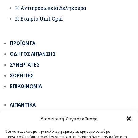
Η Αντιπροσωπεία Δεληκούρα
Η Εταιρία Unil Opal
ΠΡΟΪΌΝΤΑ
ΟΔΗΓΌΣ ΛΊΠΑΝΣΗΣ
ΣΥΝΕΡΓΆΤΕΣ
ΧΟΡΗΓΊΕΣ
ΕΠΙΚΟΙΝΩΝΊΑ
ΛΙΠΑΝΤΙΚΆ
ΓΡΆΣΑ ΟΧΗΜΆΤΩΝ & ΜΗΧΑΝΗΜΆΤΩΝ ΈΡΓΩΝ
Διαχείριση Συγκατάθεσης
ΕΙΔΙΚΆ ΠΡΟΪΌΝΤΑ
Για να παρέχουμε την καλύτερη εμπειρία, χρησιμοποιούμε
ΒΙΟΛΙΠΑΝΤΙΚΆ ΟΙΚΟΛΟΓΙΚΆ ΠΡΆΣΙΝΗΣ
τεχνολογίες όπως cookies για την αποθήκευση ή/και την πρόσβαση