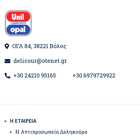
ΟΓΛ 84, 38221 Βόλος
delicour@otenet.gr
+30 24210 95165
+30 6979729922
Η ΕΤΑΙΡΕΊΑ
Η Αντιπροσωπεία Δεληκούρα