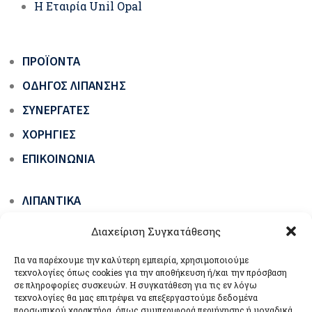
Η Εταιρία Unil Opal
ΠΡΟΪΌΝΤΑ
ΟΔΗΓΌΣ ΛΊΠΑΝΣΗΣ
ΣΥΝΕΡΓΆΤΕΣ
ΧΟΡΗΓΊΕΣ
ΕΠΙΚΟΙΝΩΝΊΑ
ΛΙΠΑΝΤΙΚΆ
ΓΡΆΣΑ ΟΧΗΜΆΤΩΝ & ΜΗΧΑΝΗΜΆΤΩΝ ΈΡΓΩΝ
Διαχείριση Συγκατάθεσης
ΕΙΔΙΚΆ ΠΡΟΪΌΝΤΑ
Για να παρέχουμε την καλύτερη εμπειρία, χρησιμοποιούμε
ΒΙΟΛΙΠΑΝΤΙΚΆ ΟΙΚΟΛΟΓΙΚΆ ΠΡΆΣΙΝΗΣ
τεχνολογίες όπως cookies για την αποθήκευση ή/και την πρόσβαση
σε πληροφορίες συσκευών. Η συγκατάθεση για τις εν λόγω
ΤΕΧΝΟΛΟΓΊΑΣ
τεχνολογίες θα μας επιτρέψει να επεξεργαστούμε δεδομένα
προσωπικού χαρακτήρα, όπως συμπεριφορά περιήγησης ή μοναδικά