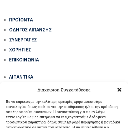
ΠΡΟΪΌΝΤΑ
ΟΔΗΓΌΣ ΛΊΠΑΝΣΗΣ
ΣΥΝΕΡΓΆΤΕΣ
ΧΟΡΗΓΊΕΣ
ΕΠΙΚΟΙΝΩΝΊΑ
ΛΙΠΑΝΤΙΚΆ
ΓΡΆΣΑ ΟΧΗΜΆΤΩΝ & ΜΗΧΑΝΗΜΆΤΩΝ ΈΡΓΩΝ
Διαχείριση Συγκατάθεσης
ΕΙΔΙΚΆ ΠΡΟΪΌΝΤΑ
Για να παρέχουμε την καλύτερη εμπειρία, χρησιμοποιούμε
ΒΙΟΛΙΠΑΝΤΙΚΆ ΟΙΚΟΛΟΓΙΚΆ ΠΡΆΣΙΝΗΣ
τεχνολογίες όπως cookies για την αποθήκευση ή/και την πρόσβαση
σε πληροφορίες συσκευών. Η συγκατάθεση για τις εν λόγω
ΤΕΧΝΟΛΟΓΊΑΣ
τεχνολογίες θα μας επιτρέψει να επεξεργαστούμε δεδομένα
προσωπικού χαρακτήρα, όπως συμπεριφορά περιήγησης ή μοναδικά
ΣΥΣΚΕΥΈΣ ΛΊΠΑΝΣΗΣ
αναγνωριστικά σε αυτόν τον ιστότοπο. Η μη συγκατάθεση ή η