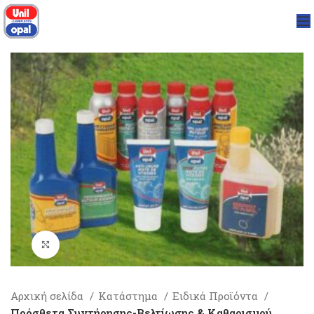
Click to enlarge
Αρχική σελίδα
Κατάστημα
Ειδικά Προϊόντα
Πρόσθετα Συντήρησης-Βελτίωσης & Καθαρισμού