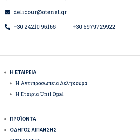
delicour@otenet.gr
+30 24210 95165
+30 6979729922
Η ΕΤΑΙΡΕΊΑ
Η Αντιπροσωπεία Δεληκούρα
Η Εταιρία Unil Opal
ΠΡΟΪΌΝΤΑ
ΟΔΗΓΌΣ ΛΊΠΑΝΣΗΣ