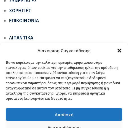
ΣΥΝΕΡΓΆΤΕΣ
ΧΟΡΗΓΊΕΣ
ΕΠΙΚΟΙΝΩΝΊΑ
ΛΙΠΑΝΤΙΚΆ
ΓΡΆΣΑ ΟΧΗΜΆΤΩΝ & ΜΗΧΑΝΗΜΆΤΩΝ ΈΡΓΩΝ
Διαχείριση Συγκατάθεσης
ΕΙΔΙΚΆ ΠΡΟΪΌΝΤΑ
Για να παρέχουμε την καλύτερη εμπειρία, χρησιμοποιούμε
ΒΙΟΛΙΠΑΝΤΙΚΆ ΟΙΚΟΛΟΓΙΚΆ ΠΡΆΣΙΝΗΣ
τεχνολογίες όπως cookies για την αποθήκευση ή/και την πρόσβαση
σε πληροφορίες συσκευών. Η συγκατάθεση για τις εν λόγω
ΤΕΧΝΟΛΟΓΊΑΣ
τεχνολογίες θα μας επιτρέψει να επεξεργαστούμε δεδομένα
προσωπικού χαρακτήρα, όπως συμπεριφορά περιήγησης ή μοναδικά
ΣΥΣΚΕΥΈΣ ΛΊΠΑΝΣΗΣ
αναγνωριστικά σε αυτόν τον ιστότοπο. Η μη συγκατάθεση ή η
ανάκληση της συγκατάθεσης, μπορεί να επηρεάσει αρνητικά
ορισμένες λειτουργίες και δυνατότητες.
Αποδοχή
COPYRIGHT © UNIL OPAL GR 2024. ALL RIGHTS RESERVED.
Δεν αποδέχομαι