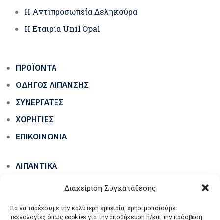
Η Αντιπροσωπεία Δεληκούρα
Η Εταιρία Unil Opal
ΠΡΟΪΌΝΤΑ
ΟΔΗΓΌΣ ΛΊΠΑΝΣΗΣ
ΣΥΝΕΡΓΆΤΕΣ
ΧΟΡΗΓΊΕΣ
ΕΠΙΚΟΙΝΩΝΊΑ
ΛΙΠΑΝΤΙΚΆ
ΓΡΆΣΑ ΟΧΗΜΆΤΩΝ & ΜΗΧΑΝΗΜΆΤΩΝ ΈΡΓΩΝ
Διαχείριση Συγκατάθεσης
ΕΙΔΙΚΆ ΠΡΟΪΌΝΤΑ
Για να παρέχουμε την καλύτερη εμπειρία, χρησιμοποιούμε
ΒΙΟΛΙΠΑΝΤΙΚΆ ΟΙΚΟΛΟΓΙΚΆ ΠΡΆΣΙΝΗΣ
τεχνολογίες όπως cookies για την αποθήκευση ή/και την πρόσβαση