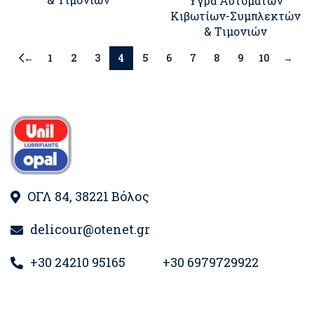
Υγρά Αυτόματων
Κιβωτίων-Συμπλεκτών
& Tιμονιών
←
1
2
3
4
5
6
7
8
9
10
→
ΟΓΛ 84, 38221 Βόλος
delicour@otenet.gr
+30 24210 95165
+30 6979729922