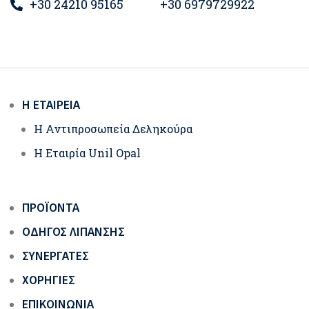
+30 24210 95165
+30 6979729922
Η ΕΤΑΙΡΕΊΑ
Η Αντιπροσωπεία Δεληκούρα
Η Εταιρία Unil Opal
ΠΡΟΪΌΝΤΑ
ΟΔΗΓΌΣ ΛΊΠΑΝΣΗΣ
ΣΥΝΕΡΓΆΤΕΣ
ΧΟΡΗΓΊΕΣ
ΕΠΙΚΟΙΝΩΝΊΑ