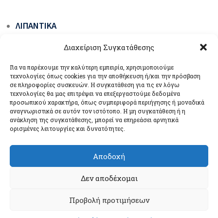
ΛΙΠΑΝΤΙΚΆ
ΓΡΆΣΑ ΟΧΗΜΆΤΩΝ & ΜΗΧΑΝΗΜΆΤΩΝ ΈΡΓΩΝ
Διαχείριση Συγκατάθεσης
ΕΙΔΙΚΆ ΠΡΟΪΌΝΤΑ
Για να παρέχουμε την καλύτερη εμπειρία, χρησιμοποιούμε
ΒΙΟΛΙΠΑΝΤΙΚΆ ΟΙΚΟΛΟΓΙΚΆ ΠΡΆΣΙΝΗΣ
τεχνολογίες όπως cookies για την αποθήκευση ή/και την πρόσβαση
σε πληροφορίες συσκευών. Η συγκατάθεση για τις εν λόγω
ΤΕΧΝΟΛΟΓΊΑΣ
τεχνολογίες θα μας επιτρέψει να επεξεργαστούμε δεδομένα
προσωπικού χαρακτήρα, όπως συμπεριφορά περιήγησης ή μοναδικά
ΣΥΣΚΕΥΈΣ ΛΊΠΑΝΣΗΣ
αναγνωριστικά σε αυτόν τον ιστότοπο. Η μη συγκατάθεση ή η
ανάκληση της συγκατάθεσης, μπορεί να επηρεάσει αρνητικά
ορισμένες λειτουργίες και δυνατότητες.
Αποδοχή
COPYRIGHT © UNIL OPAL GR 2024. ALL RIGHTS RESERVED.
Δεν αποδέχομαι
ΠΟΛΙΤΙΚΉ ΑΠΟΡΡΉΤΟΥ
Προβολή προτιμήσεων
ΠΟΛΙΤΙΚΉ COOKIES