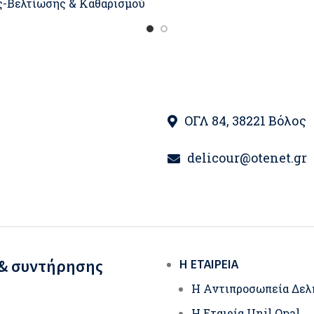
-Βελτίωσης & Καθαρισμού
ΟΓΛ 84, 38221 Βόλος
delicour@otenet.gr
 & συντήρησης
Η ΕΤΑΙΡΕΊΑ
Η Αντιπροσωπεία Δελ
Η Εταιρία Unil Opal