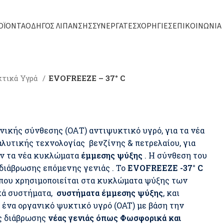
ΟΪΌΝΤΑ
ΟΔΗΓΌΣ ΛΊΠΑΝΣΗΣ
ΣΥΝΕΡΓΆΤΕΣ
ΧΟΡΗΓΊΕΣ
ΕΠΙΚΟΙΝΩΝΊΑ
κτικά Υγρά
EVOFREEZE – 37° C
ικής σύνθεσης (ΟΑΤ) αντιψυκτικό υγρό, για τα νέα
αλυτικής τεχνολογίας βενζίνης & πετρελαίου, για
ούν τα νέα κυκλώματα
έμμεσης ψύξης
. Η σύνθεση του
διάβρωσης επόμενης γενιάς . Το
EVOFREEZE -37° C
ς που χρησιμοποιείται στα κυκλώματα ψύξης των
κά συστήματα,
συστήματα έμμεσης ψύξης
, και
 ένα οργανικό ψυκτικό υγρό (OAT) με βάση την
ς διάβρωσης
νέας γενιάς όπως Φωσφορικά και