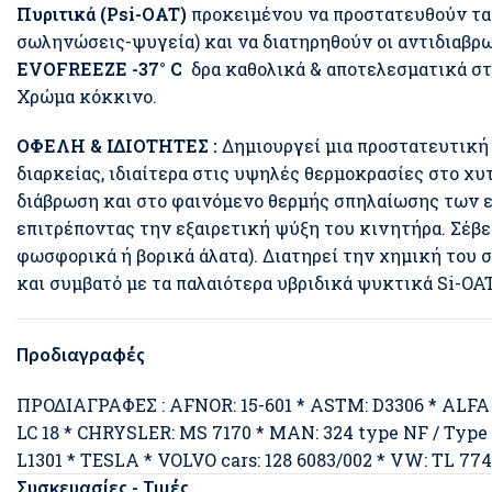
Πυριτικά (Psi-OAT)
προκειμένου να προστατευθούν τα 
σωληνώσεις-ψυγεία) και να διατηρηθούν οι αντιδιαβρω
EVOFREEZE -37° C
δρα καθολικά & αποτελεσματικά στ
Χρώμα κόκκινο.
ΟΦΕΛΗ & ΙΔΙΟΤΗΤΕΣ :
Δημιουργεί μια προστατευτική
διαρκείας, ιδιαίτερα στις υψηλές θερμοκρασίες στο χυ
διάβρωση και στο φαινόμενο θερμής σπηλαίωσης των 
επιτρέποντας την εξαιρετική ψύξη του κινητήρα. Σέβετ
φωσφορικά ή βορικά άλατα). Διατηρεί την χημική του σ
και συμβατό με τα παλαιότερα υβριδικά ψυκτικά Si-OAT
Προδιαγραφές
ΠΡΟΔΙΑΓΡΑΦΕΣ : AFNOR: 15-601 * ASTM: D3306 * ALFA 
LC 18 * CHRYSLER: MS 7170 * MAN: 324 type NF / Type
L1301 * TESLA * VOLVO cars: 128 6083/002 * VW: TL 774-C, 
Συσκευασίες - Τιμές