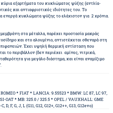
κύρια εξαρτήματα του κυκλώματος ψύξης (αντλία-
τικές και αντιαφριστικές ιδιότητες του. Το
α ενεργά κυκλώματα ψύξης το ελάχιστον για 2 χρόνια.
 μεμβράνη στα μέταλλα, παρέχει προστασία μακράς
τοσίδηρο και στο αλουμίνιο, αντιστέκεται σθεναρά στη
επιφανειών. Έχει υψηλή θερμική αντίσταση που
αι το περιβάλλον (δεν περιέχει αμίνες, νιτρικά,
ταθερότητα για μεγάλο διάστημα, και είναι αναμίξιμο
.
ROMEO * FIAT * LANCIA: 9.55523 * BMW: LC 87, LC 97,
 SI-OAT * MB: 325.0 / 325.5 * OPEL / VAUXHALL: GME
D, F, G, J, L (G11, G12, G12+, G12++, G13, G12evo)