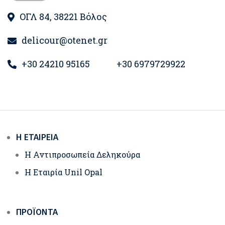
ΟΓΛ 84, 38221 Βόλος
delicour@otenet.gr
+30 24210 95165
+30 6979729922
Η ΕΤΑΙΡΕΊΑ
Η Αντιπροσωπεία Δεληκούρα
Η Εταιρία Unil Opal
ΠΡΟΪΌΝΤΑ