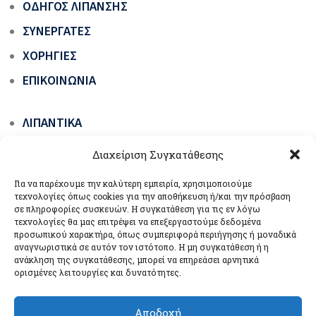
ΟΔΗΓΌΣ ΛΊΠΑΝΣΗΣ
ΣΥΝΕΡΓΆΤΕΣ
ΧΟΡΗΓΊΕΣ
ΕΠΙΚΟΙΝΩΝΊΑ
ΛΙΠΑΝΤΙΚΆ
ΓΡΆΣΑ ΟΧΗΜΆΤΩΝ & ΜΗΧΑΝΗΜΆΤΩΝ ΈΡΓΩΝ
Διαχείριση Συγκατάθεσης
ΕΙΔΙΚΆ ΠΡΟΪΌΝΤΑ
Για να παρέχουμε την καλύτερη εμπειρία, χρησιμοποιούμε
ΒΙΟΛΙΠΑΝΤΙΚΆ ΟΙΚΟΛΟΓΙΚΆ ΠΡΆΣΙΝΗΣ
τεχνολογίες όπως cookies για την αποθήκευση ή/και την πρόσβαση
σε πληροφορίες συσκευών. Η συγκατάθεση για τις εν λόγω
ΤΕΧΝΟΛΟΓΊΑΣ
τεχνολογίες θα μας επιτρέψει να επεξεργαστούμε δεδομένα
προσωπικού χαρακτήρα, όπως συμπεριφορά περιήγησης ή μοναδικά
ΣΥΣΚΕΥΈΣ ΛΊΠΑΝΣΗΣ
αναγνωριστικά σε αυτόν τον ιστότοπο. Η μη συγκατάθεση ή η
ανάκληση της συγκατάθεσης, μπορεί να επηρεάσει αρνητικά
ορισμένες λειτουργίες και δυνατότητες.
Αποδοχή